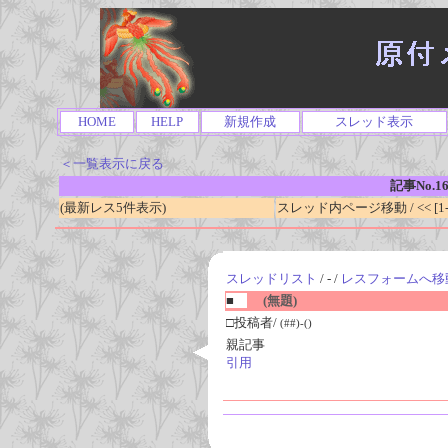
HOME
HELP
新規作成
スレッド表示
＜一覧表示に戻る
記事No.1
(最新レス5件表示)
スレッド内ページ移動 / << [1-0
スレッドリスト
/ - /
レスフォームへ移
■
(無題)
□投稿者/
(##)-()
親記事
引用