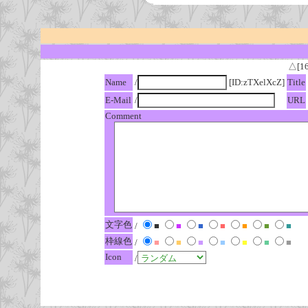
△[1
Name
/
[ID:zTXelXcZ]
Title
E-Mail
/
URL
Comment
文字色
/
■
■
■
■
■
■
■
枠線色
/
■
■
■
■
■
■
■
Icon
/