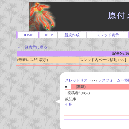
HOME
HELP
新規作成
スレッド表示
＜一覧表示に戻る
記事No.1
(最新レス5件表示)
スレッド内ページ移動 / << [1-0
スレッドリスト
/ - /
レスフォームへ移
■
(無題)
□投稿者/
(##)-()
親記事
引用