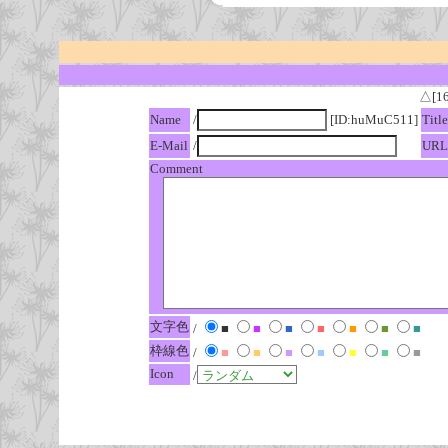
△[1
Name
/
[ID:huMuC511]
Title
E-Mail
/
URL
Comment
文字色
/
■
■
■
■
■
■
■
枠線色
/
■
■
■
■
■
■
■
Icon
/