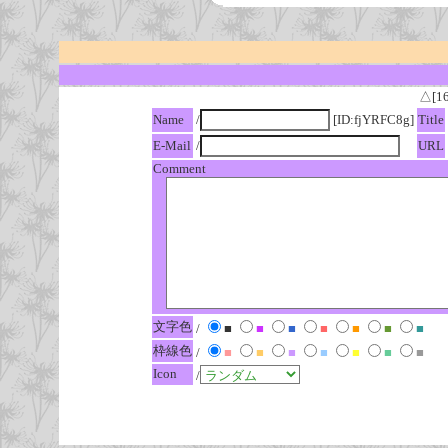
△[1
Name
/
[ID:fjYRFC8g]
Title
E-Mail
/
URL
Comment
文字色
/
■
■
■
■
■
■
■
枠線色
/
■
■
■
■
■
■
■
Icon
/