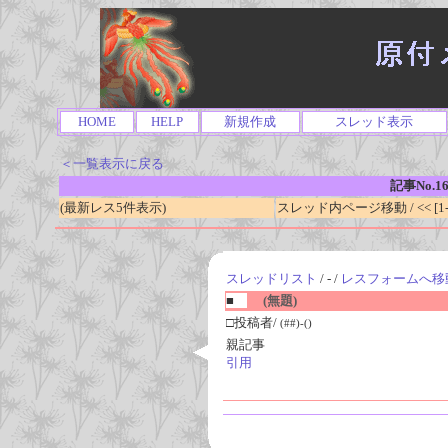
HOME
HELP
新規作成
スレッド表示
＜一覧表示に戻る
記事No.1
(最新レス5件表示)
スレッド内ページ移動 / << [1-0
スレッドリスト
/ - /
レスフォームへ移
■
(無題)
□投稿者/
(##)-()
親記事
引用