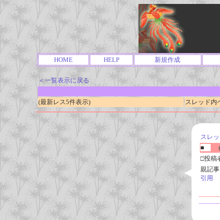
HOME
HELP
新規作成
＜一覧表示に戻る
(最新レス5件表示)
スレッド内ページ
スレッ
■
(
□投稿
親記事
引用