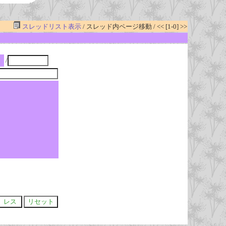
スレッドリスト表示
/ スレッド内ページ移動 / << [1-0] >>
/