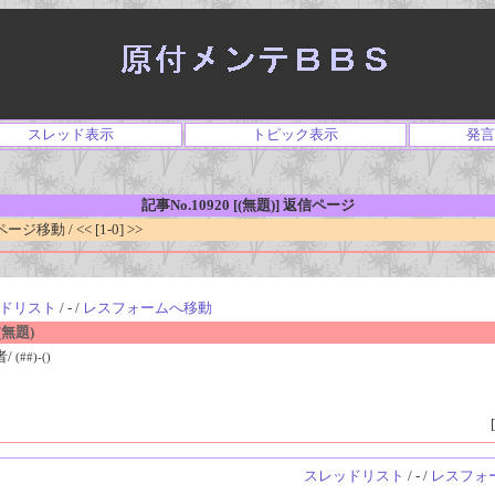
スレッド表示
トピック表示
発言
記事No.10920 [(無題)] 返信ページ
移動 / << [1-0] >>
ドリスト
/ - /
レスフォームへ移動
無題)
者/
(##)-()
[
スレッドリスト
/ - /
レスフォ