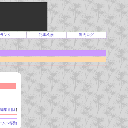
ランク
記事検索
過去ログ
編集
|
削除
]
ームへ移動