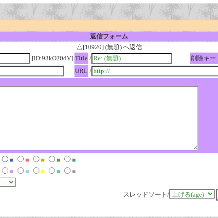
返信フォーム
△[10920] (無題) へ返信
[ID:93kO20dV]
Title
/
削除キー
URL
/
■
■
■
■
■
■
■
■
■
■
スレッドソート/