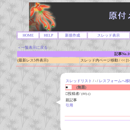
HOME
HELP
新規作成
スレッド表示
＜一覧表示に戻る
記事No.1
(最新レス5件表示)
スレッド内ページ移動 / << [1-0
スレッドリスト
/ - /
レスフォームへ移
■
(無題)
□投稿者/
(##)-()
親記事
引用