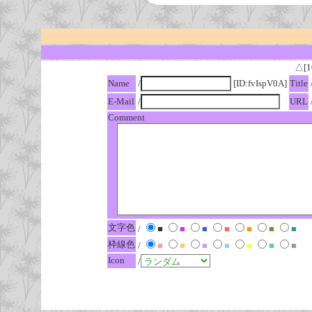
△[1
Name
/
[ID:fvIspV0A]
Title
E-Mail
/
URL
Comment
文字色
/
■
■
■
■
■
■
■
枠線色
/
■
■
■
■
■
■
■
Icon
/