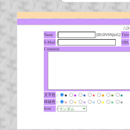
△[1
Name
/
[ID:DV9NjhiG]
Title
E-Mail
/
URL
Comment
文字色
/
■
■
■
■
■
■
■
枠線色
/
■
■
■
■
■
■
■
Icon
/