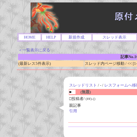
HOME
HELP
新規作成
スレッド表示
＜一覧表示に戻る
記事No.1
(最新レス5件表示)
スレッド内ページ移動 / << [1-0
スレッドリスト
/ - /
レスフォームへ移
■
(無題)
□投稿者/
(##)-()
親記事
引用