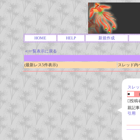
HOME
HELP
新規作成
＜一覧表示に戻る
(最新レス5件表示)
スレッド内ページ
スレッ
■
(
□投稿
親記事
引用