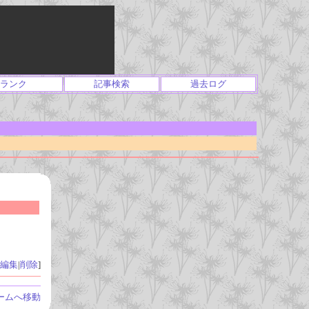
ランク
記事検索
過去ログ
編集
|
削除
]
ームへ移動