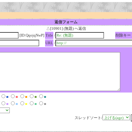
返信フォーム
△[10901] (無題) へ返信
[ID:QqojqNwP]
Title
/
削除キー
URL
/
■
■
■
■
■
■
■
■
■
■
スレッドソート/