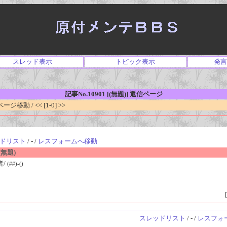
スレッド表示
トピック表示
発言
記事No.10901 [(無題)] 返信ページ
移動 / << [1-0] >>
ドリスト
/ - /
レスフォームへ移動
無題)
者/
(##)-()
[
スレッドリスト
/ - /
レスフォ