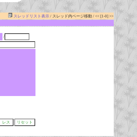
スレッドリスト表示
/ スレッド内ページ移動 / << [1-0] >>
/