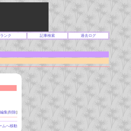
ランク
記事検索
過去ログ
編集
|
削除
]
ームへ移動