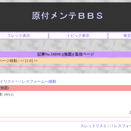
スレッド表示
トピック表示
発言
記事No.10898 [(無題)] 返信ページ
移動 / << [1-0] >>
ドリスト
/ - /
レスフォームへ移動
無題)
者/
(##)-()
[
スレッドリスト
/ - /
レスフォ