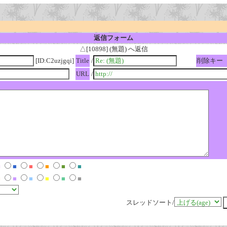
返信フォーム
△[10898] (無題) へ返信
[ID:C2uzjgqi]
Title
/
削除キー
URL
/
■
■
■
■
■
■
■
■
■
■
■
■
スレッドソート/