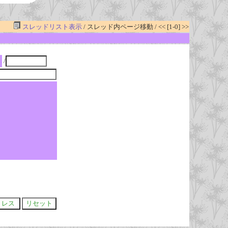
スレッドリスト表示
/ スレッド内ページ移動 / << [1-0] >>
/