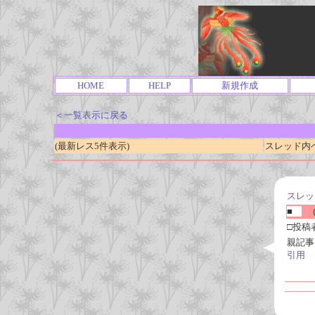
HOME
HELP
新規作成
＜一覧表示に戻る
(最新レス5件表示)
スレッド内ページ
スレッ
■
(
□投稿
親記事
引用