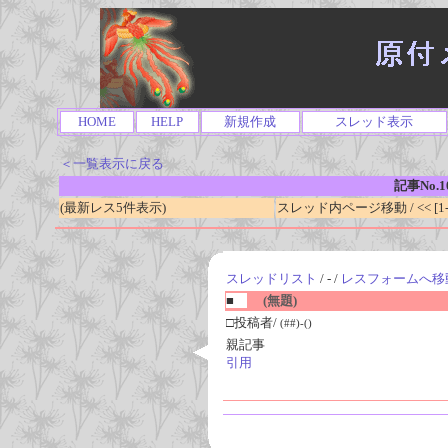
HOME
HELP
新規作成
スレッド表示
＜一覧表示に戻る
記事No.1
(最新レス5件表示)
スレッド内ページ移動 / << [1-0
スレッドリスト
/ - /
レスフォームへ移
■
(無題)
□投稿者/
(##)-()
親記事
引用