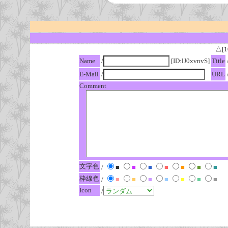
△[1
Name
/
[ID:lJ0xvnvS]
Title
E-Mail
/
URL
Comment
文字色
/
■
■
■
■
■
■
■
枠線色
/
■
■
■
■
■
■
■
Icon
/