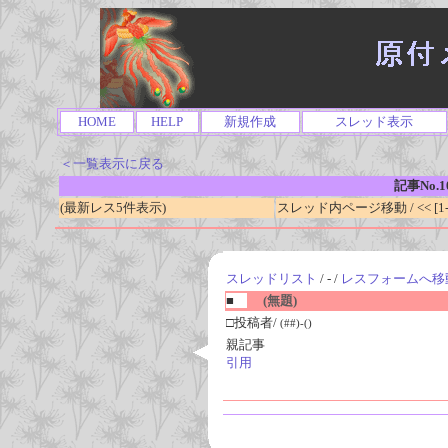
HOME
HELP
新規作成
スレッド表示
＜一覧表示に戻る
記事No.1
(最新レス5件表示)
スレッド内ページ移動 / << [1-0
スレッドリスト
/ - /
レスフォームへ移
■
(無題)
□投稿者/
(##)-()
親記事
引用