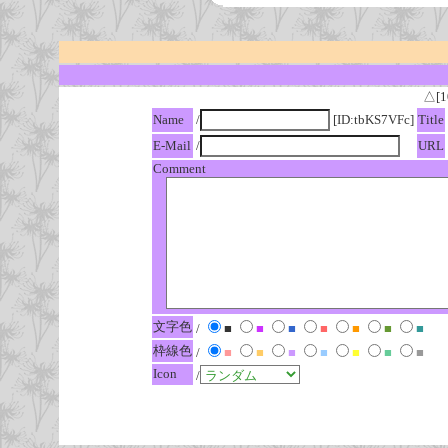
△[1
Name
/
[ID:tbKS7VFc]
Title
E-Mail
/
URL
Comment
文字色
/
■
■
■
■
■
■
■
枠線色
/
■
■
■
■
■
■
■
Icon
/