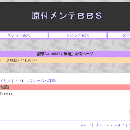
スレッド表示
トピック表示
発言
記事No.10887 [(無題)] 返信ページ
移動 / << [1-0] >>
ドリスト
/ - /
レスフォームへ移動
無題)
者/
(##)-()
[
スレッドリスト
/ - /
レスフォ