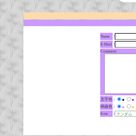
Name
/
E-Mail
/
Comment
文字色
/
■
■
枠線色
/
■
■
Icon
/