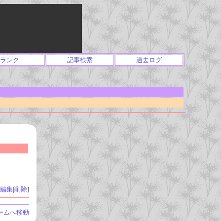
ランク
記事検索
過去ログ
編集
|
削除
]
ームへ移動