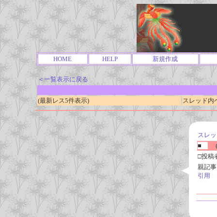
HOME
HELP
新規作成
＜一覧表示に戻る
(最新レス5件表示)
スレッド内ページ
スレッ
■
(
□投稿
親記事
引用