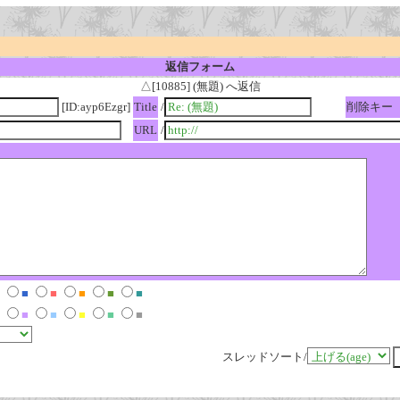
返信フォーム
△[10885] (無題) へ返信
[ID:ayp6Ezgr]
Title
/
削除キー
URL
/
■
■
■
■
■
■
■
■
■
■
スレッドソート/