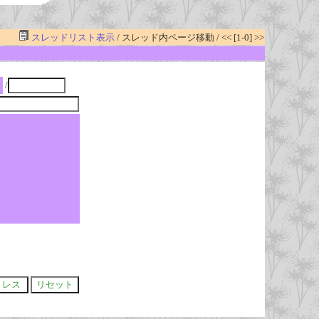
スレッドリスト表示
/ スレッド内ページ移動 / << [1-0] >>
/