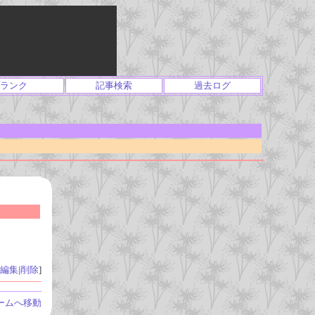
ランク
記事検索
過去ログ
編集
|
削除
]
ームへ移動