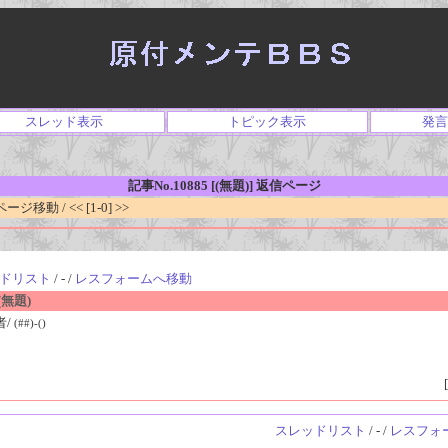
スレッド表示
トピック表示
発言
記事No.10885 [(無題)] 返信ページ
移動 / << [1-0] >>
ドリスト
/ - /
レスフォームへ移動
無題)
者/
(##)-()
[
スレッドリスト
/ - /
レスフォ