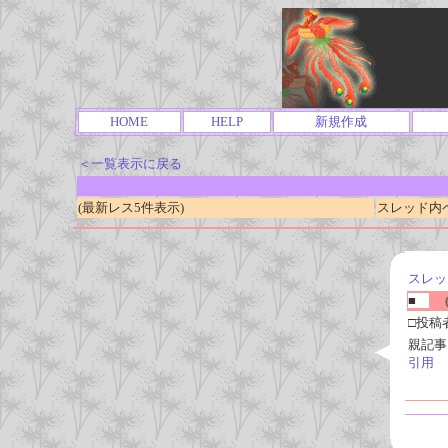
HOME
HELP
新規作成
＜一覧表示に戻る
(最新レス5件表示)
スレッド内ページ
スレッ
■
(
□投稿
親記事
引用