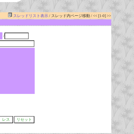
スレッドリスト表示
/ スレッド内ページ移動 / << [1-0] >>
/