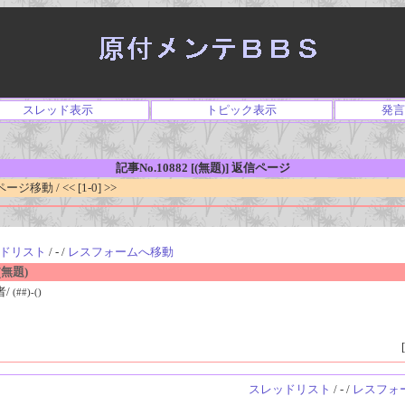
スレッド表示
トピック表示
発言
記事No.10882 [(無題)] 返信ページ
移動 / << [1-0] >>
ドリスト
/ - /
レスフォームへ移動
無題)
者/
(##)-()
[
スレッドリスト
/ - /
レスフォ