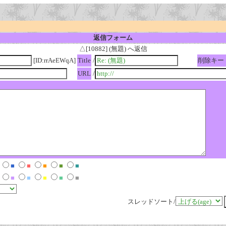
返信フォーム
△[10882] (無題) へ返信
[ID:rrAeEWqA]
Title
/
削除キー
URL
/
■
■
■
■
■
■
■
■
■
■
スレッドソート/