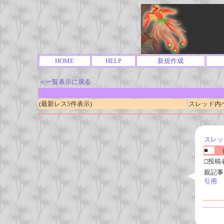
HOME
HELP
新規作成
＜一覧表示に戻る
(最新レス5件表示)
スレッド内ページ
スレッ
■
(
□投稿
親記事
引用