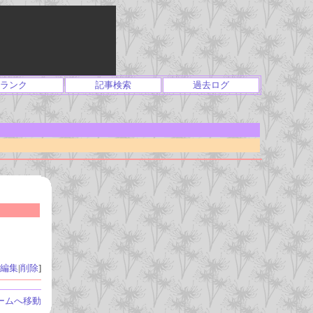
ランク
記事検索
過去ログ
編集
|
削除
]
ームへ移動