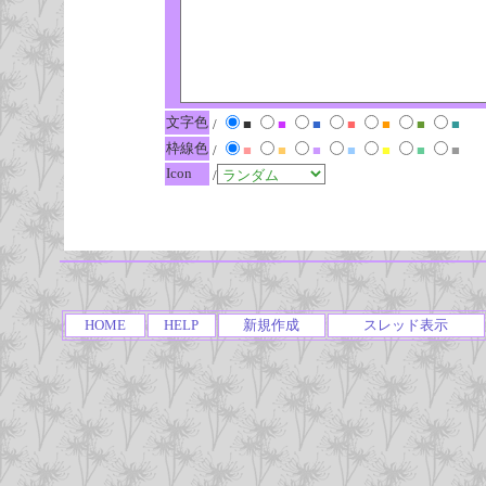
文字色
/
■
■
■
■
■
■
■
枠線色
/
■
■
■
■
■
■
■
Icon
/
HOME
HELP
新規作成
スレッド表示