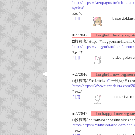
http://https://Areopagus.in/heb-je-een
spelen/
Res46
beste gokkast
引用
■272845
Im glad I finally regist
□投稿者/ Https://Vibgyorhandicrafts
http://https://vibgyorhandicrafts.com/
Res47
video poker c
引用
■272846
Im glad I now register
□投稿者/ Fredericka
＠
一般人(6回)-(2026
http://https://Www.sierradeirta.com/20
Res48
immersive rou
引用
■272847
Im happy I now registe
□投稿者/ betrouwbaar casino site zond
http://https://Mhhospitalbd.com/hoe-k
Res49