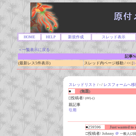
HOME
HELP
新規作成
スレッド表示
＜一覧表示に戻る
記事No
(最新レス5件表示)
スレッド内ページ移動 / << [
1
スレッドリスト
/ - /
レスフォームへ移
■
(無題)
□投稿者/
(##)-()
親記事
引用
■259596
Just wanted to s
□投稿者/ Johnny
＠
一般人(2回)-(