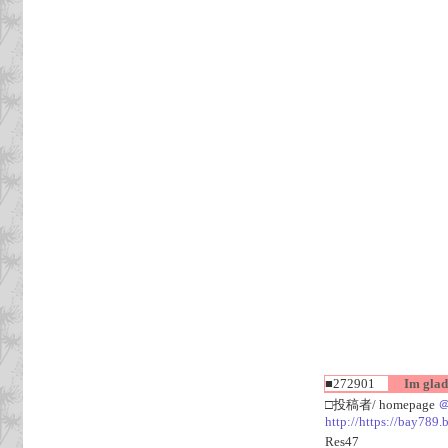
■272901
Im glad I
□投稿者/ homepage
http://https://bay789.b
Res47