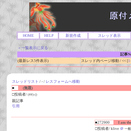
HOME
HELP
新規作成
スレッド表示
＜一覧表示に戻る
記事No
(最新レス5件表示)
スレッド内ページ移動 / << [
1
スレッドリスト
/ - /
レスフォームへ移動
■
(無題)
□投稿者/
(##)-()
親記事
引用
■272900
I am the
□投稿者/ klive
＠
一般人