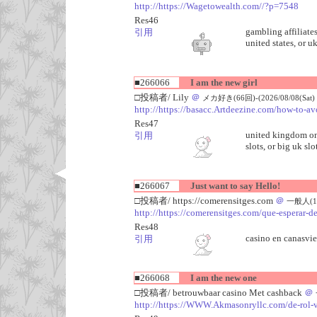
http://https://Wagetowealth.com//?p=7548
Res46
gambling affiliate
引用
united states, or 
■266066
I am the new girl
□投稿者/ Lily
＠
メカ好き(66回)-(2026/08/08(Sat) 0
http://https://basacc.Artdeezine.com/how-to-a
Res47
united kingdom onl
引用
slots, or big uk slo
■266067
Just want to say Hello!
□投稿者/ https://comerensitges.com
＠
一般人(1回)
http://https://comerensitges.com/que-esperar-d
Res48
casino en canasvie
引用
■266068
I am the new one
□投稿者/ betrouwbaar casino Met cashback
＠
http://https://WWW.Akmasonryllc.com/de-rol-va