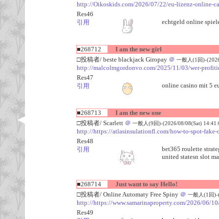
http://Oikoskids.com/2026/07/22/eu-lizenz-online-ca
Res46
echtgeld online spiel
引用
■268712
I am the new girl
□投稿者/ beste blackjack Giropay
＠
一般人(1回)-(2026/0
http://malcolmgordonvo.com/2025/11/03/wer-profitie
Res47
online casino mit 5 e
引用
■268713
I am the new one
□投稿者/ Scarlett
＠
一般人(9回)-(2026/08/08(Sat) 14:41:
http://https://atlasinsulationfl.com/how-to-spot-fake
Res48
bet365 roulette strat
引用
united statesn slot m
■268714
Just want to say Hello!
□投稿者/ Online Automaty Free Spiny
＠
一般人(1回)-(20
http://https://www.samarinaproperty.com/2026/06/10/
Res49