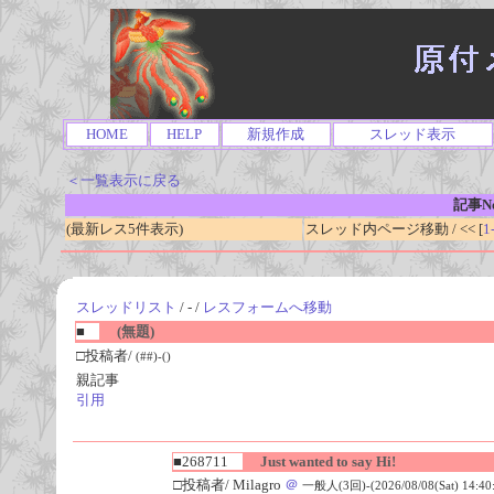
HOME
HELP
新規作成
スレッド表示
＜一覧表示に戻る
記事No
(最新レス5件表示)
スレッド内ページ移動 / << [
1
スレッドリスト
/ - /
レスフォームへ移動
■
(無題)
□投稿者/
(##)-()
親記事
引用
■268711
Just wanted to say Hi!
□投稿者/ Milagro
＠
一般人(3回)-(2026/08/08(Sat) 14:40: