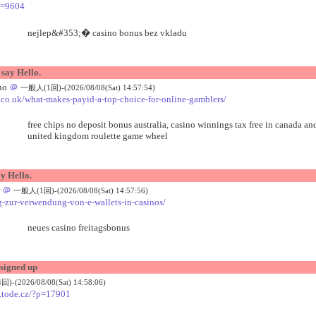
p=9604
nejlep&#353;� casino bonus bez vkladu
say Hello.
no
＠
一般人(1回)-(2026/08/08(Sat) 14:57:54)
s.co.uk/what-makes-payid-a-top-choice-for-online-gamblers/
free chips no deposit bonus australia, casino winnings tax free in canada an
united kingdom roulette game wheel
y Hello.
r
＠
一般人(1回)-(2026/08/08(Sat) 14:57:56)
g-zur-verwendung-von-e-wallets-in-casinos/
neues casino freitagsbonus
signed up
-(2026/08/08(Sat) 14:58:06)
4.tode.cz/?p=17901