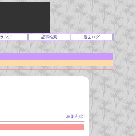
ランク
記事検索
過去ログ
[
編集
|
削除
]