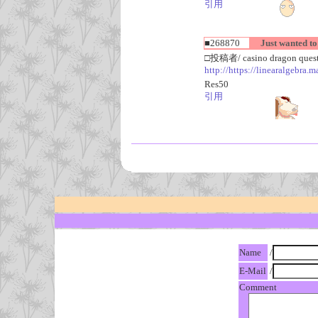
引用
■268870
Just wanted to 
□投稿者/ casino dragon ques
http://https://linearalgebra
Res50
引用
Name
/
E-Mail
/
Comment