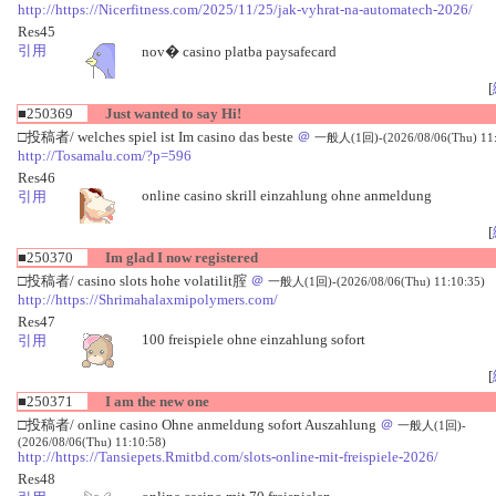
http://https://Nicerfitness.com/2025/11/25/jak-vyhrat-na-automatech-2026/
Res45
引用
nov� casino platba paysafecard
[
■250369
Just wanted to say Hi!
□投稿者/ welches spiel ist Im casino das beste
＠
一般人(1回)-(2026/08/06(Thu) 11:
http://Tosamalu.com/?p=596
Res46
online casino skrill einzahlung ohne anmeldung
引用
[
■250370
Im glad I now registered
□投稿者/ casino slots hohe volatilit腟
＠
一般人(1回)-(2026/08/06(Thu) 11:10:35)
http://https://Shrimahalaxmipolymers.com/
Res47
100 freispiele ohne einzahlung sofort
引用
[
■250371
I am the new one
□投稿者/ online casino Ohne anmeldung sofort Auszahlung
＠
一般人(1回)-
(2026/08/06(Thu) 11:10:58)
http://https://Tansiepets.Rmitbd.com/slots-online-mit-freispiele-2026/
Res48