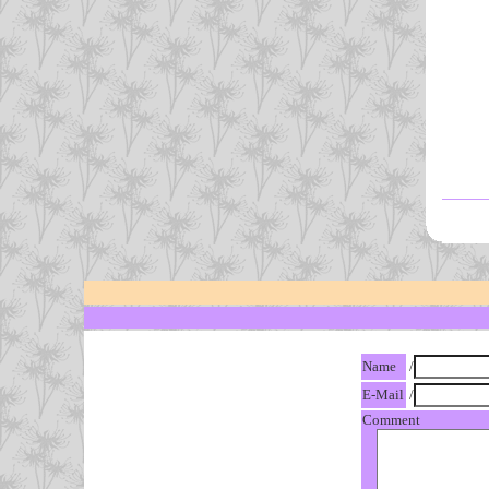
Name
/
E-Mail
/
Comment