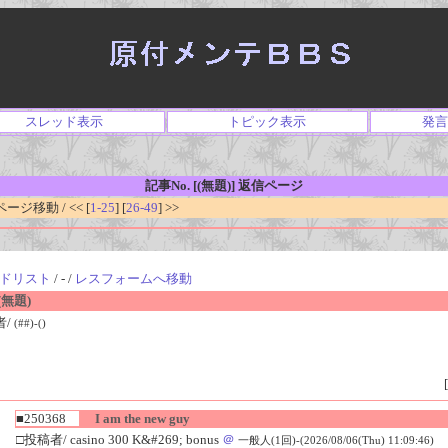
スレッド表示
トピック表示
発言
記事No. [(無題)] 返信ページ
ジ移動 / << [
1-25
] [
26-49
] >>
ドリスト
/ - /
レスフォームへ移動
無題)
者/
(##)-()
[
■250368
I am the new guy
□投稿者/ casino 300 K&#269; bonus
＠
一般人(1回)-(2026/08/06(Thu) 11:09:46)