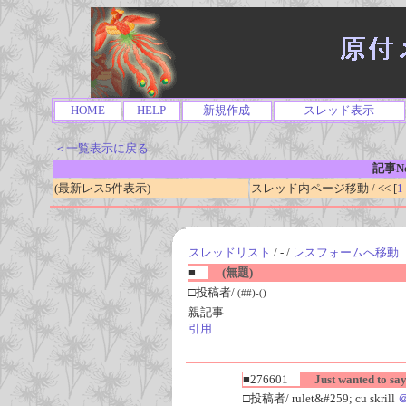
HOME
HELP
新規作成
スレッド表示
＜一覧表示に戻る
記事No
(最新レス5件表示)
スレッド内ページ移動 / << [
1
スレッドリスト
/ - /
レスフォームへ移動
■
(無題)
□投稿者/
(##)-()
親記事
引用
■276601
Just wanted to say
□投稿者/ rulet&#259; cu skrill