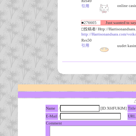
Res49
online cas
引用
■276605
Just wanted to say
□投稿者/ Http://Harrisonandsar
http://Harrisonandsara.com/voik
Res50
引用
uudet kasi
Name
/
[ID:X6fFUKIM]
Title
E-Mail
/
URL
Comment