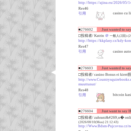
http://https://ajina.eu/2026/05/
Res46
casino cu li
引用
■276602
Just wanted to say
□投稿者/ Katrin
＠
一般人(2回)-(202
http://https://kkplasy.cz/kdy-ko
Res47
引用
casino aut
■276603
Just wanted to say
□投稿者/ casino Bonus ei kierr
http://www.Countrysquirebooks.co
muuttunut/
Res48
bitcoin ka
引用
■276604
Just want to say H
□投稿者/ zahrani&#269;n� online
(2026/08/10(Mon) 21:12:43)
http://Www.Bdsm-Pujcovna.cz/ne