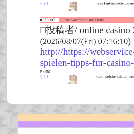
neue kartenspiele casin
引用
■259007
Just wanted to say Hello.
□投稿者/ online casino 
(2026/08/07(Fri) 07:16:10)
http://https://webservic
spielen-tipps-fur-casino
Res50
keno welche zahlen we
引用