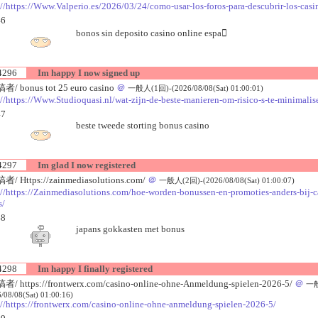
://https://Www.Valperio.es/2026/03/24/como-usar-los-foros-para-descubrir-los-casi
46
bonos sin deposito casino online espa
64296
Im happy I now signed up
/ bonus tot 25 euro casino
＠
一般人(1回)-(2026/08/08(Sat) 01:00:01)
://https://Www.Studioquasi.nl/wat-zijn-de-beste-manieren-om-risico-s-te-minimalis
47
beste tweede storting bonus casino
64297
Im glad I now registered
/ Https://zainmediasolutions.com/
＠
一般人(2回)-(2026/08/08(Sat) 01:00:07)
://https://Zainmediasolutions.com/hoe-worden-bonussen-en-promoties-anders-bij-c
s/
48
japans gokkasten met bonus
64298
Im happy I finally registered
/ https://frontwerx.com/casino-online-ohne-Anmeldung-spielen-2026-5/
＠
一般
/08/08(Sat) 01:00:16)
://https://frontwerx.com/casino-online-ohne-anmeldung-spielen-2026-5/