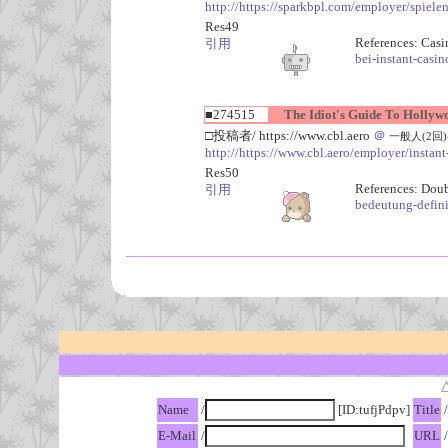
http://https://sparkbpl.com/employer/spielen
Res49
References: Casi
引用
bei-instant-casin
■274515
The Idiot's Guide To Hollywo
□投稿者/ https://www.cbl.aero
＠
一般人(2回)-(2
http://https://www.cbl.aero/employer/instan
Res50
References: Dou
引用
bedeutung-defini
Name
/
[ID:tufjPdpv]
Title
/
E-Mail
/
URL
/