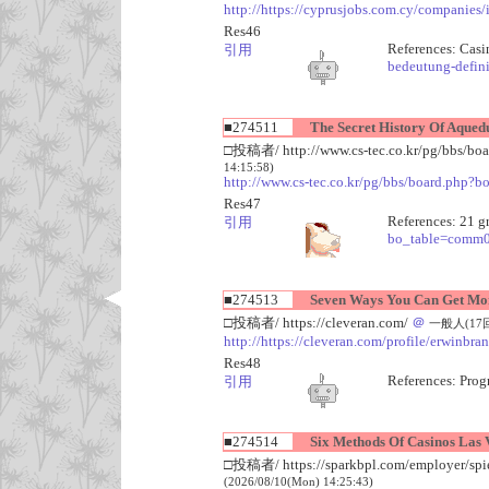
http://https://cyprusjobs.com.cy/companies/
Res46
References: Casi
引用
bedeutung-defini
■274511
The Secret History Of Aquedu
□投稿者/ http://www.cs-tec.co.kr/pg/bbs/b
14:15:58)
http://www.cs-tec.co.kr/pg/bbs/board.ph
Res47
References: 21 g
引用
bo_table=comm
■274513
Seven Ways You Can Get More
□投稿者/ https://cleveran.com/
＠
一般人(17回)-
http://https://cleveran.com/profile/erwinbr
Res48
References: Progr
引用
■274514
Six Methods Of Casinos Las Ve
□投稿者/ https://sparkbpl.com/employer/spiele
(2026/08/10(Mon) 14:25:43)