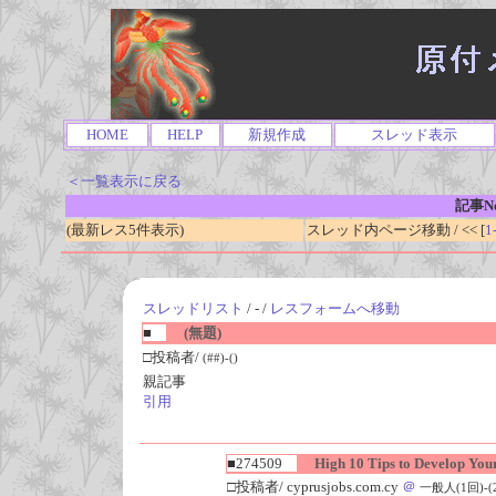
HOME
HELP
新規作成
スレッド表示
＜一覧表示に戻る
記事No
(最新レス5件表示)
スレッド内ページ移動 / << [
1
スレッドリスト
/ - /
レスフォームへ移動
■
(無題)
□投稿者/
(##)-()
親記事
引用
■274509
High 10 Tips to Develop You
□投稿者/ cyprusjobs.com.cy
＠
一般人(1回)-(20