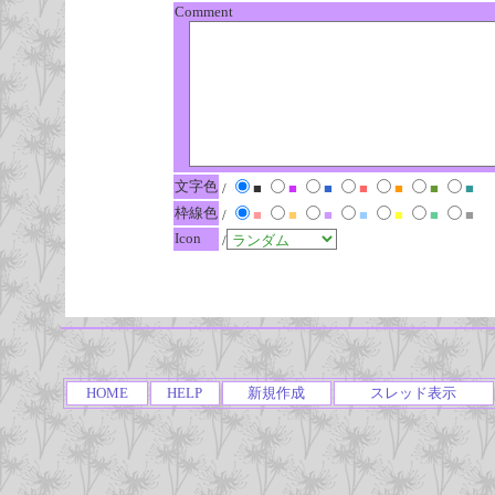
Comment
文字色
/
■
■
■
■
■
■
■
枠線色
/
■
■
■
■
■
■
■
Icon
/
HOME
HELP
新規作成
スレッド表示