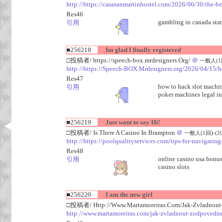
http://https://casasanmartinhostel.com/2026/06/30/the-bes
Res46
gambling in canada stat
引用
■256218
Im glad I finally registered
□投稿者/ https://speech-box.mrdesigners.Org/
＠
一般人(1回)
http://https://Speech-BOX.Mrdesigners.org/2026/04/15/h
Res47
how to hack slot machin
引用
poker machines legal i
■256219
Just want to say Hi!
□投稿者/ Is There A Casino In Brampton
＠
一般人(1回)-(2026
http://https://poolqualityservices.com/tips-for-navigati
Res48
online casino usa bonus
引用
casino slots
■256220
I am the new girl
□投稿者/ Http://Www.Martamoreiras.Com/Jak-Zvladnout-
http://www.martamoreiras.com/jak-zvladnout-zodpovedne-