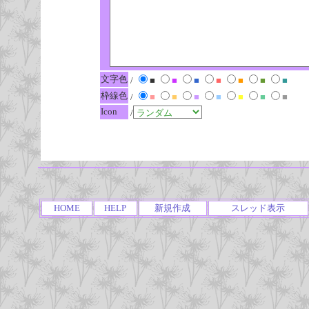
文字色
/
■
■
■
■
■
■
■
枠線色
/
■
■
■
■
■
■
■
Icon
/
HOME
HELP
新規作成
スレッド表示