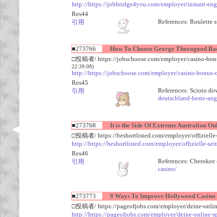
http://https://jobbridge4you.com/employer/instant-eng
Res44
References: Roulette s
引用
■273766
How To Choose George Thorogood Bad
□投稿者/ https://jobschoose.com/employer/casino-bonu
22:39:08)
http://https://jobschoose.com/employer/casino-bonus
Res45
References: Scioto do
引用
deutschland-beste-an
■273768
It is the Side Of Extreme Australian Onl
□投稿者/ https://beshortlisted.com/employer/offizielle-s
http://https://beshortlisted.com/employer/offizielle-sei
Res46
References: Cherokee 
引用
casino/
■273773
9 Ways To Improve Hollywood Casino 
□投稿者/ https://pageofjobs.com/employer/deine-online
http://https://pageofjobs.com/employer/deine-online-s