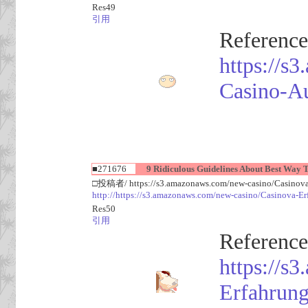
Res49
引用
References
https://s
Casino-A
■271676
9 Ridiculous Guidelines About Best Way T
□投稿者/ https://s3.amazonaws.com/new-casino/Casinova
http://https://s3.amazonaws.com/new-casino/Casinova-Er
Res50
引用
Reference
https://s
Erfahrung