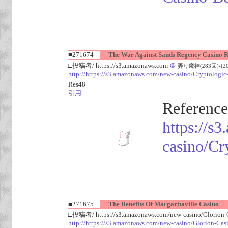
■271674
The War Against Sands Regency Casino 
□投稿者/ https://s3.amazonaws.com
＠
弄り魔神(283回)-(2026/
http://https://s3.amazonaws.com/new-casino/Cryptologi
Res48
引用
Reference
https://s
casino/Cr
■271675
The Benefits Of Margaritaville Casino
□投稿者/ https://s3.amazonaws.com/new-casino/Glorion-
http://https://s3.amazonaws.com/new-casino/Glorion-Ca