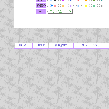
/
■
■
■
■
■
■
■
枠線色
/
■
■
■
■
■
■
■
Icon
/
HOME
HELP
新規作成
スレッド表示