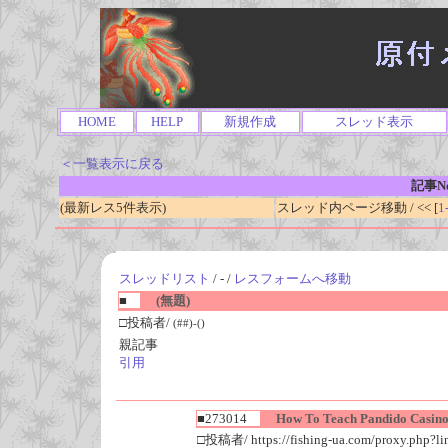
HOME
HELP
新規作成
スレッド表示
＜一覧表示に戻る
記事No
(最新レス5件表示)
スレッド内ページ移動 / << [
1
スレッドリスト
/ - /
レスフォームへ移動
■
(無題)
□投稿者/
(##)-()
親記事
引用
■273014
How To Teach Pandido Casino
□投稿者/ https://fishing-ua.com/proxy.php?link