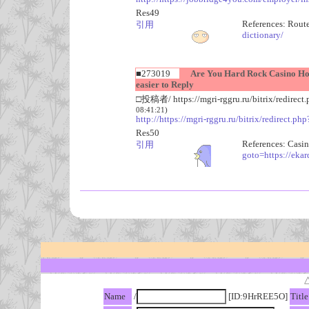
Res49
References: Rout
引用
dictionary/
■273019
Are You Hard Rock Casino Holl
easier to Reply
□投稿者/ https://mgri-rggru.ru/bitrix/redirect
08:41:21)
http://https://mgri-rggru.ru/bitrix/redirect.
Res50
References: Casi
引用
goto=https://eka
Name
/
[ID:9HrREE5O]
Title