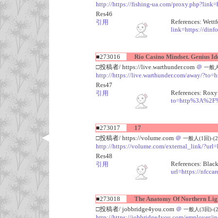
http://https://fishing-ua.com/proxy.php?link=
Res46
References: Wett
引用
link=https://dinf
■273016
Rio Casino Mindset. Genius Id
□投稿者/ https://live.warthunder.com
＠
一般人(1
http://https://live.warthunder.com/away/?t
Res47
References: Roxy
引用
to=http%3A%2F%2
■273017
17
□投稿者/ https://volume.com
＠
一般人(1回)-(202
http://https://volume.com/external_link/?url
Res48
References: Blac
引用
url=https://nfcca
■273018
The Anatomy Of Northern Ligh
□投稿者/ jobbridge4you.com
＠
一般人(3回)-(202
http://https://jobbridge4you.com/employer/ins