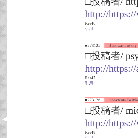
□投稿者/ https
http://https:
Res46
引用
■273125
Just want to say 
□投稿者/ psyc
http://https
Res47
引用
■273126
Shortcuts To Mar
□投稿者/ mich
http://https
Res48
引用