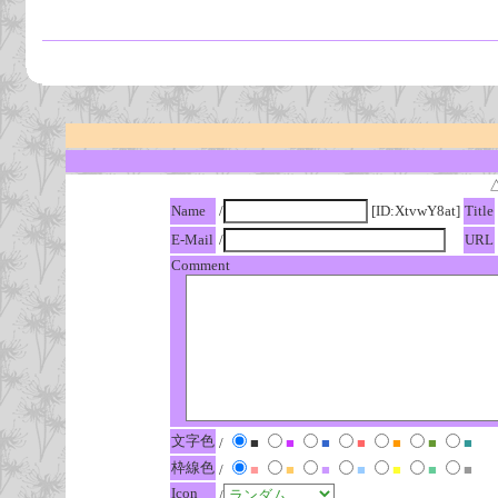
Name
/
[ID:XtvwY8at]
Title
E-Mail
/
URL
Comment
文字色
/
■
■
■
■
■
■
■
枠線色
/
■
■
■
■
■
■
■
Icon
/