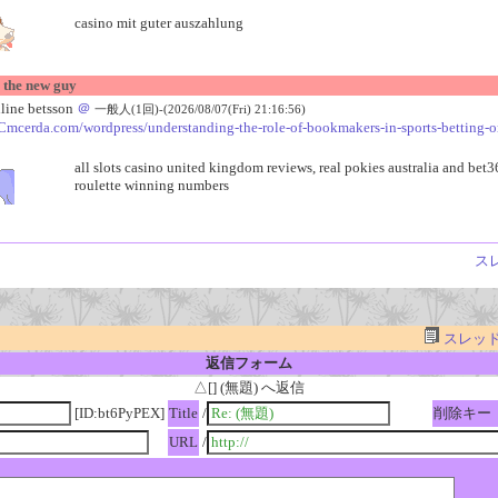
casino mit guter auszahlung
the new guy
ine betsson
＠
一般人(1回)-(2026/08/07(Fri) 21:16:56)
.Cmcerda.com/wordpress/understanding-the-role-of-bookmakers-in-sports-betting-
all slots casino united kingdom reviews, real pokies australia and be
roulette winning numbers
ス
スレッ
返信フォーム
△[] (無題) へ返信
[ID:bt6PyPEX]
Title
/
削除キー
URL
/