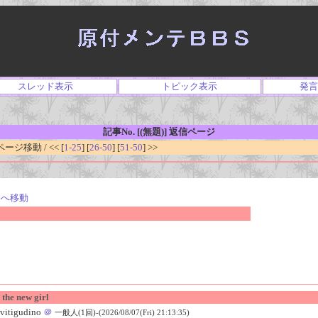
スレッド表示
トピック表示
発言
記事No. [(無題)] 返信ページ
ジ移動 / << [
1-25
] [
26-50
] [
51-50
] >>
ムへ移動
he new girl
vitigudino
＠
一般人(1回)-(2026/08/07(Fri) 21:13:35)