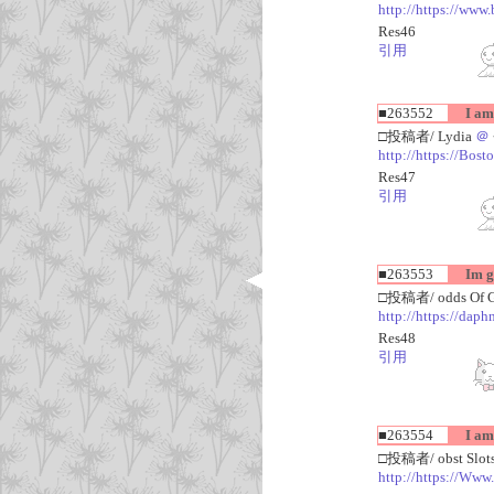
http://https://www.
Res46
引用
■263552
I am 
□投稿者/ Lydia
＠
http://https://Bos
Res47
引用
■263553
Im gla
□投稿者/ odds Of Ge
http://https://daph
Res48
引用
■263554
I am t
□投稿者/ obst Slots
http://https://Www.