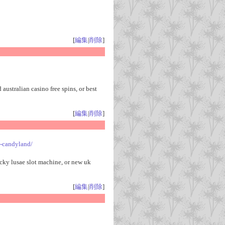
[
編集
|
削除
]
ustralian casino free spins, or best
[
編集
|
削除
]
t-candyland/
ucky lusae slot machine, or new uk
[
編集
|
削除
]