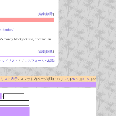
[
編集
|
削除
]
on-donbet/
t365 money blackjack usa, or canadian
[
編集
|
削除
]
レッドリスト
/ - /
レスフォームへ移動
ドリスト表示
/ スレッド内ページ移動 / << [
1-25
] [
26-50
] [
51-50
] >>
/