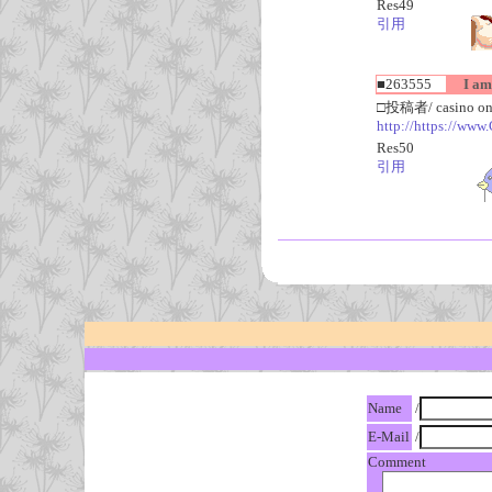
Res49
引用
■263555
I am 
□投稿者/ casino onl
http://https://www
Res50
引用
Name
/
E-Mail
/
Comment