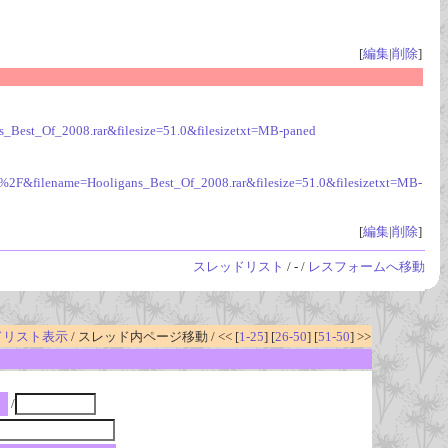
[
編集
|
削除
]
est_Of_2008.rar&filesize=51.0&filesizetxt=MB-paned
F&filename=Hooligans_Best_Of_2008.rar&filesize=51.0&filesizetxt=MB-
[
編集
|
削除
]
スレッドリスト
/ - /
レスフォームへ移動
ドリスト表示
/ スレッド内ページ移動 / << [
1-25
] [
26-50
] [
51-50
] >>
/