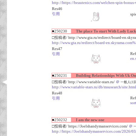
http://https://beautenics.com/welchen-spin-bonus-
Res46
引用
spi
■250230
The place To start With Lady Luck
□投稿者/ http://www.gta.ru/redirect/board-en.skyram
http://www.gta.ru/redirect/board-en.skyrama
Res47
Ref
引用
en
■250231
Building Relationships With Uk On
□投稿者/ http://www.variable-stars.ru/
＠
一般人(1回)-
http://www.variable-stars.ru/db/msusearch/sit
Res48
Ref
引用
so
■250232
I am the new one
□投稿者/ https://Joelshandymanservices.com/
＠
一
http://https://Joelshandymanservices.com/2026/0