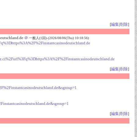
[
編集
|
削除
]
deutschland.de
＠
一般人(1回)-(2026/08/06(Thu) 10:18:56)
3Fq%3Dhttps%3A%2F%2Finstantcasinodeutschland.de
.ci%2Furl%3Fq%3Dhttps%3A%2F%2Finstantcasinodeutschland.de
[
編集
|
削除
]
2F%2Finstantcasinodeutschland.de&sgroup=1
nstantcasinodeutschland.de&sgroup=1
[
編集
|
削除
]