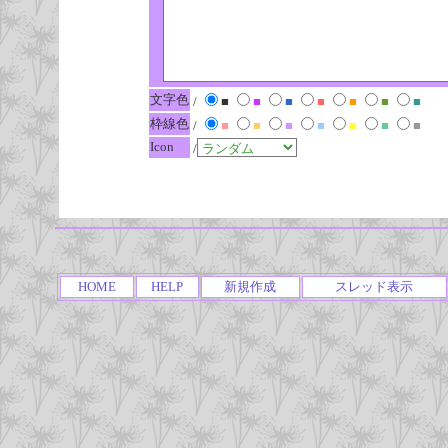
文字色
/
■
■
■
■
■
■
■
枠線色
/
■
■
■
■
■
■
■
Icon
/
HOME
HELP
新規作成
スレッド表示