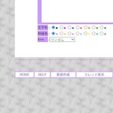
文字色
/
■
■
■
■
■
■
■
枠線色
/
■
■
■
■
■
■
■
Icon
/
HOME
HELP
新規作成
スレッド表示