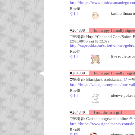
http://https://www.clinicasamaniego.co
Res46
kasino ilman 
引用
■264838
Im happy I finally signe
□投稿者/ Http://Capeodd.Com/Sofort-E
(2026/08/08(Sat) 02:32:39)
http://capeodd.com/sofort-en-het-geb
Res47
live roulette 
引用
■264839
Im happy I finally regis
□投稿者/ Blackjack stadskanaal
＠
一般人
http://https://zabisjourney.com/hoe-val
Res48
nieuwe poker 
引用
■264840
I am the new girl
□投稿者/ Casino hoogezand online
＠
http://https://www.signalmanav.com/de
Res49
nieuwe casino
引用