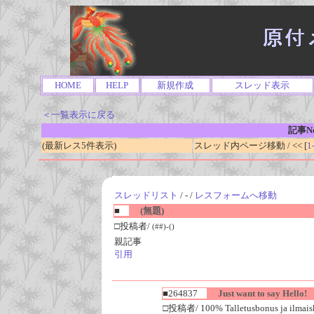
HOME
HELP
新規作成
スレッド表示
＜一覧表示に戻る
記事No
(最新レス5件表示)
スレッド内ページ移動 / << [
1
スレッドリスト
/ - /
レスフォームへ移動
■
(無題)
□投稿者/
(##)-()
親記事
引用
■264837
Just want to say Hello!
□投稿者/ 100% Talletusbonus ja ilmaisk