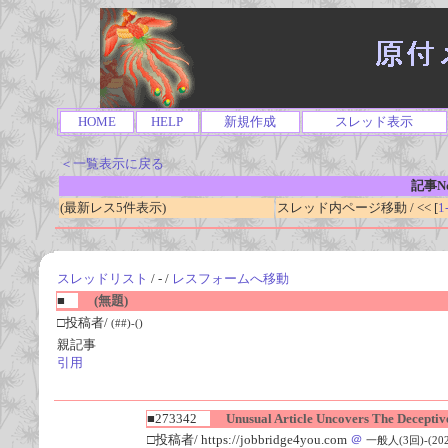
HOME
HELP
新規作成
スレッド表示
＜一覧表示に戻る
記事No
(最新レス5件表示)
スレッド内ページ移動 / << [
1
スレッドリスト
/ - /
レスフォームへ移動
■
(無題)
□投稿者/
(##)-()
親記事
引用
■273342
Unusual Article Uncovers The Deceptive
□投稿者/ https://jobbridge4you.com
＠
一般人(3回)-(2026/