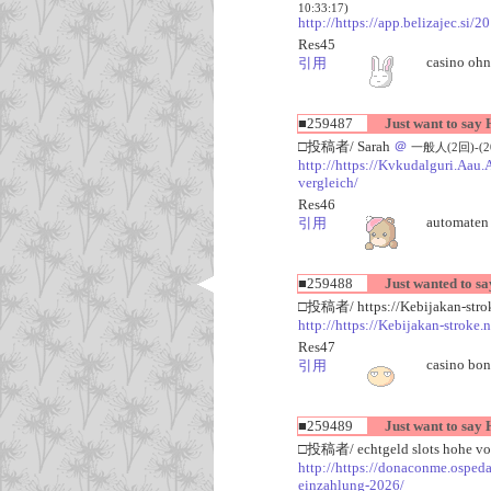
10:33:17)
http://https://app.belizajec.si/2
Res45
casino ohn
引用
■259487
Just want to say H
□投稿者/ Sarah
＠
一般人(2回)-(2026
http://https://Kvkudalguri.Aau
vergleich/
Res46
automaten 
引用
■259488
Just wanted to say
□投稿者/ https://Kebijakan-strok
http://https://Kebijakan-stroke.n
Res47
casino bon
引用
■259489
Just want to say H
□投稿者/ echtgeld slots hohe vo
http://https://donaconme.ospeda
einzahlung-2026/