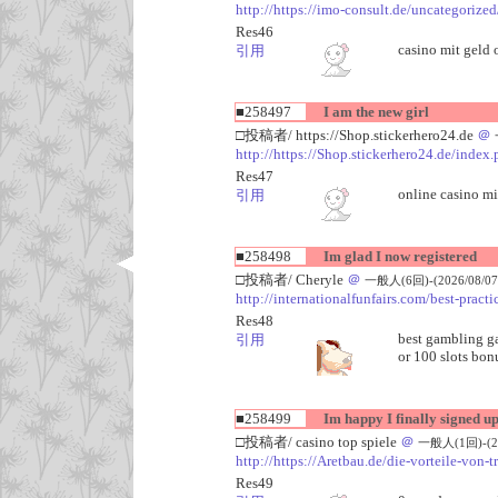
http://https://imo-consult.de/uncategorize
Res46
casino mit geld
引用
■258497
I am the new girl
□投稿者/ https://Shop.stickerhero24.de
＠
http://https://Shop.stickerhero24.de/inde
Res47
online casino m
引用
■258498
Im glad I now registered
□投稿者/ Cheryle
＠
一般人(6回)-(2026/08/07(F
http://internationalfunfairs.com/best-pract
Res48
best gambling g
引用
or 100 slots bon
■258499
Im happy I finally signed u
□投稿者/ casino top spiele
＠
一般人(1回)-(202
http://https://Aretbau.de/die-vorteile-von
Res49