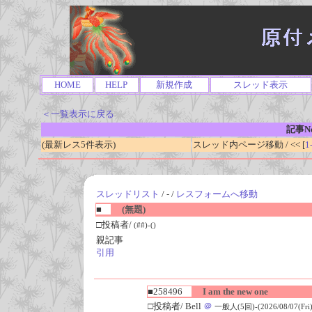
HOME
HELP
新規作成
スレッド表示
＜一覧表示に戻る
記事No
(最新レス5件表示)
スレッド内ページ移動 / << [
1
スレッドリスト
/ - /
レスフォームへ移動
■
(無題)
□投稿者/
(##)-()
親記事
引用
■258496
I am the new one
□投稿者/ Bell
＠
一般人(5回)-(2026/08/07(Fri) 