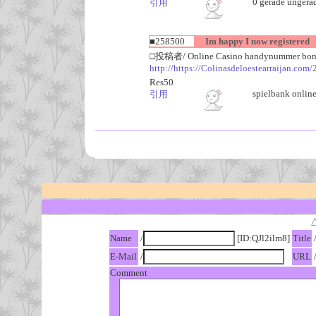
0 gerade ungerad
引用
■258500
Im happy I now registered
□投稿者/ Online Casino handynummer bo
http://https://Colinasdeloestearraijan.com
Res50
spielbank online
引用
Name
/
[ID:QJl2ilm8]
Title
E-Mail
/
URL
Comment