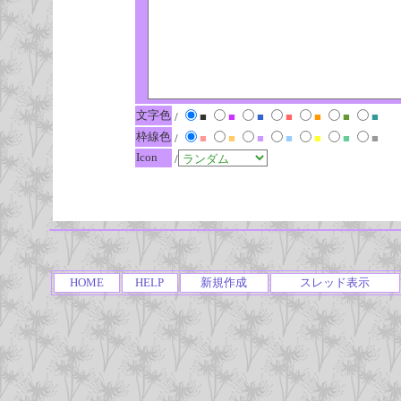
文字色
/
■
■
■
■
■
■
■
枠線色
/
■
■
■
■
■
■
■
Icon
/
HOME
HELP
新規作成
スレッド表示