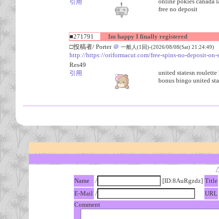
online pokies canada l
引用
free no deposit
■271791
Im happy I finally registered
□投稿者/ Porter
＠
一般人(1回)-(2026/08/08(Sat) 21:24:49)
http://https://oriformacut.com/free-spins-no-deposit-on-
Res49
united statesn roulette
引用
bonus bingo united sta
Name
/
[ID:8AuRgzdz]
Title
E-Mail
/
URL
Comment