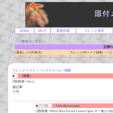
HOME
HELP
新規作成
スレッド表示
＜一覧表示に戻る
記事No
(最新レス5件表示)
スレッド内ページ移動 / << [
1
スレッドリスト
/ - /
レスフォームへ移動
■
(無題)
□投稿者/
(##)-()
親記事
引用
■271786
I am the new guy
□投稿者/ When Does Pocola Casino Open
＠
一般人(1回)-(2