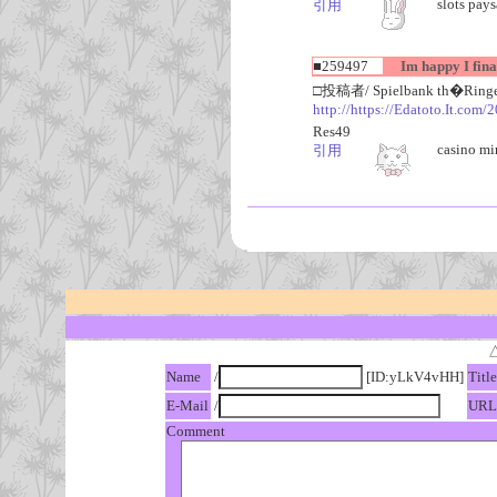
slots pay
引用
■259497
Im happy I final
□投稿者/ Spielbank th�Ring
http://https://Edatoto.It.com
Res49
casino mi
引用
Name
/
[ID:yLkV4vHH]
Title
E-Mail
/
URL
Comment