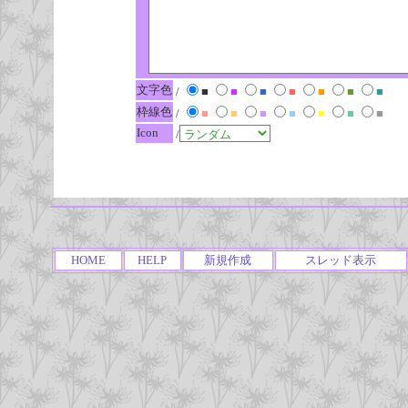
文字色
/
■
■
■
■
■
■
■
枠線色
/
■
■
■
■
■
■
■
Icon
/
HOME
HELP
新規作成
スレッド表示