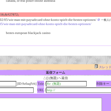
canada, or real poker online australia
16;&#27072;
2/05/wie-man-mit-paysafecard-ohne-konto-spielt-die-besten-optionen/
＠
一般人(1回)
/05/wie-man-mit-paysafecard-ohne-konto-spielt-die-besten-optionen/
bestes european blackjack casino
スレッ
返信フォーム
△[] (無題) へ返信
[ID:9z0aqFeb]
Title
/
削除キー
URL
/