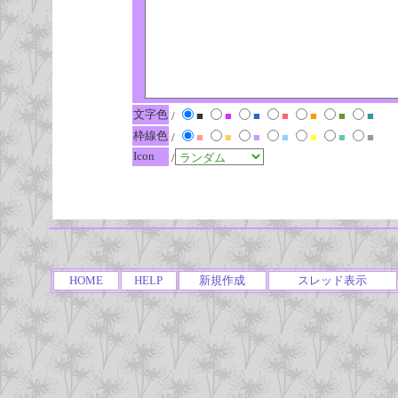
文字色
/
■
■
■
■
■
■
■
枠線色
/
■
■
■
■
■
■
■
Icon
/
HOME
HELP
新規作成
スレッド表示