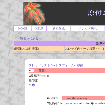
HOME
HELP
新規作成
スレッド表示
＜一覧表示に戻る
記事No
(最新レス5件表示)
スレッド内ページ移動 / << [
1
スレッドリスト
/ - /
レスフォームへ移動
■
(無題)
□投稿者/
(##)-()
親記事
引用
■259477
I am the new guy
□投稿者/ Serie casinos mit sofort�berweis