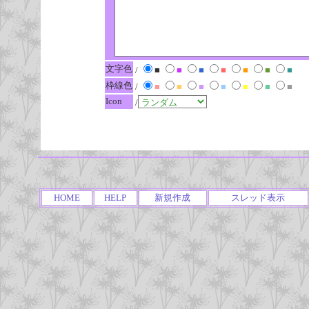
文字色
/
■
■
■
■
■
■
■
枠線色
/
■
■
■
■
■
■
■
Icon
/
HOME
HELP
新規作成
スレッド表示