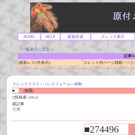
HOME
HELP
新規作成
スレッド表示
＜一覧表示に戻る
記事No
(最新レス5件表示)
スレッド内ページ移動 / << [
1
スレッドリスト
/ - /
レスフォームへ移動
■
(無題)
□投稿者/
(##)-()
親記事
引用
■274496