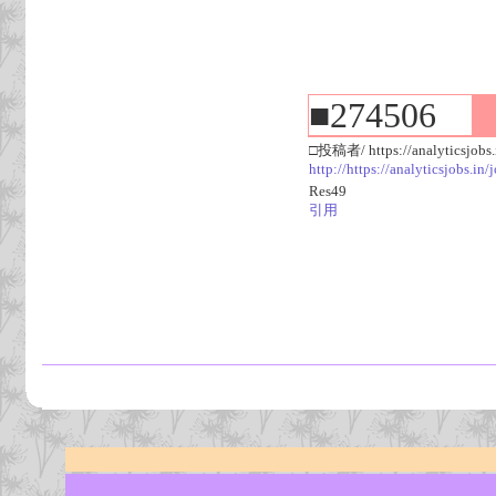
■274506
□投稿者/ https://analyticsjobs.i
http://https://analyticsjobs.i
Res49
引用