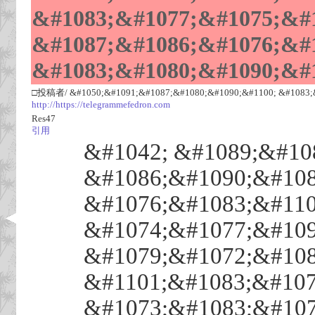
&#1083;&#1077;&#1075;&#1
&#1087;&#1086;&#1076;&#1
&#1083;&#1080;&#1090;&#
□投稿者/ &#1050;&#1091;&#1087;&#1080;&#1090;&#1100; &#1083;&
http://https://telegrammefedron.com
Res47
引用
&#1042; &#1089;&#10
&#1086;&#1090;&#108
&#1076;&#1083;&#110
&#1074;&#1077;&#109
&#1079;&#1072;&#108
&#1101;&#1083;&#107
&#1073;&#1083;&#107