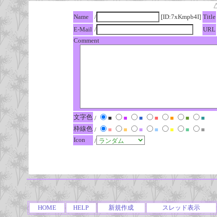
Name
/
[ID:7xKmpb4I]
Title
E-Mail
/
URL
Comment
文字色
/
■
■
■
■
■
■
■
枠線色
/
■
■
■
■
■
■
■
Icon
/
HOME
HELP
新規作成
スレッド表示