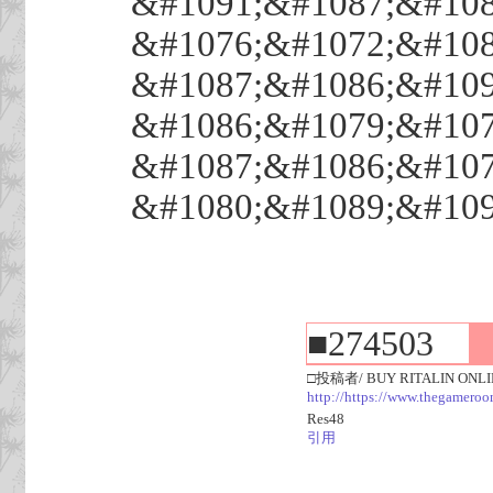
&#1091;&#1087;&#108
&#1076;&#1072;&#108
&#1087;&#1086;&#109
&#1086;&#1079;&#107
&#1087;&#1086;&#107
&#1080;&#1089;&#109
■274503
□投稿者/ BUY RITALIN ONL
http://https://www.thegameroo
Res48
引用