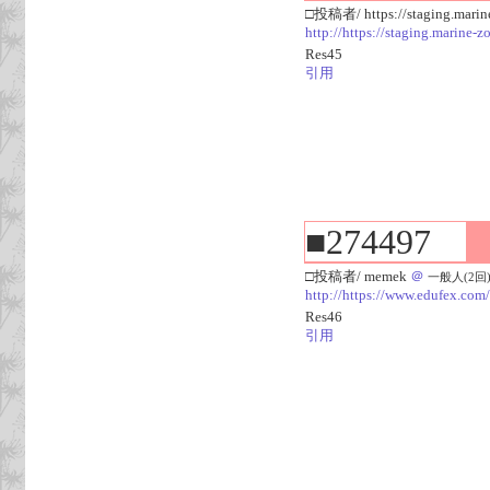
□投稿者/ https://staging.marin
http://https://staging.marine-
Res45
引用
■274497
□投稿者/ memek
＠
一般人(2回)-(
http://https://www.edufex.com/
Res46
引用