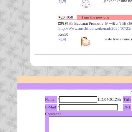
jackpot kasino b
引用
■264058
I am the new one
□投稿者/ Baccarat Promotie
＠
一般人(1回)-(2026
http://Www.tmschilderwerken.nl/2025/07/25/wa
Res50
beste live casino
引用
Name
/
[ID:04OCtZBr]
Title
E-Mail
/
URL
Comment