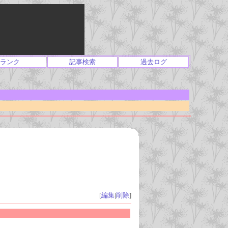
ランク
記事検索
過去ログ
[
編集
|
削除
]