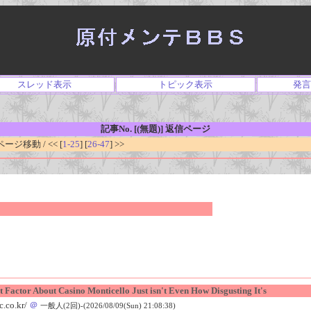
スレッド表示
トピック表示
発言
記事No. [(無題)] 返信ページ
ジ移動 / << [
1-25
] [
26-47
] >>
actor About Casino Monticello Just isn't Even How Disgusting It's
.co.kr/
＠
一般人(2回)-(2026/08/09(Sun) 21:08:38)