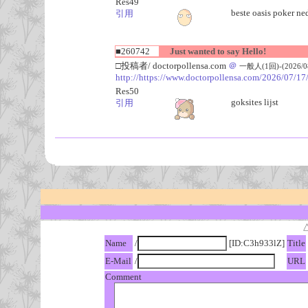
Res49
beste oasis poker ne
引用
■260742
Just wanted to say Hello!
□投稿者/ doctorpollensa.com
＠
一般人(1回)-(2026/08/
http://https://www.doctorpollensa.com/2026/07/17/
Res50
goksites lijst
引用
Name
/
[ID:C3h933lZ]
Title
E-Mail
/
URL
Comment