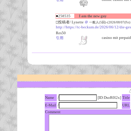
■258535
I am the new guy
□投稿者/ Lynette
＠
一般人(5回)-(2026/08/07(Fri) 
http://https://tc-beckum.de/2026/06/12/die-ges
Res50
casino mit prepai
引用
Name
/
[ID:DsoR0l2x]
Title
E-Mail
/
URL
Comment