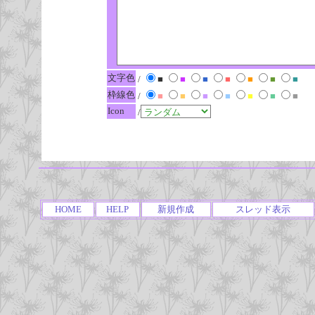
文字色
/
■
■
■
■
■
■
■
枠線色
/
■
■
■
■
■
■
■
Icon
/
HOME
HELP
新規作成
スレッド表示