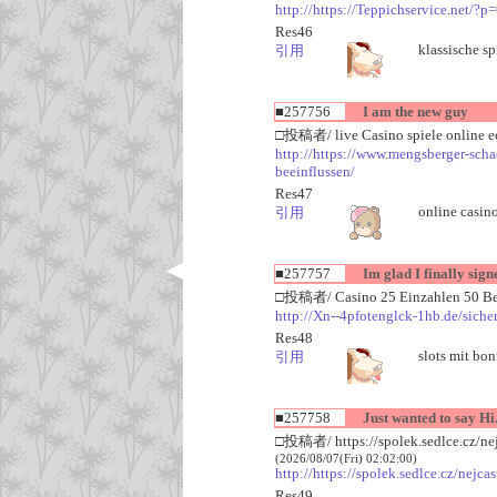
http://https://Teppichservice.net/?p
Res46
klassische s
引用
■257756
I am the new guy
□投稿者/ live Casino spiele online e
http://https://www.mengsberger-scha
beeinflussen/
Res47
online casin
引用
■257757
Im glad I finally sign
□投稿者/ Casino 25 Einzahlen 50 
http://Xn--4pfotenglck-1hb.de/siche
Res48
slots mit bon
引用
■257758
Just wanted to say Hi
□投稿者/ https://spolek.sedlce.cz/nejc
(2026/08/07(Fri) 02:02:00)
http://https://spolek.sedlce.cz/nejca
Res49