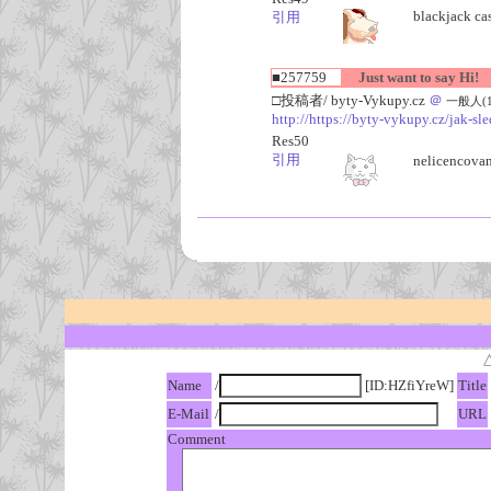
blackjack cas
引用
■257759
Just want to say Hi!
□投稿者/ byty-Vykupy.cz
＠
一般人(1回)
http://https://byty-vykupy.cz/jak-sl
Res50
引用
nelicencova
Name
/
[ID:HZfiYreW]
Title
E-Mail
/
URL
Comment