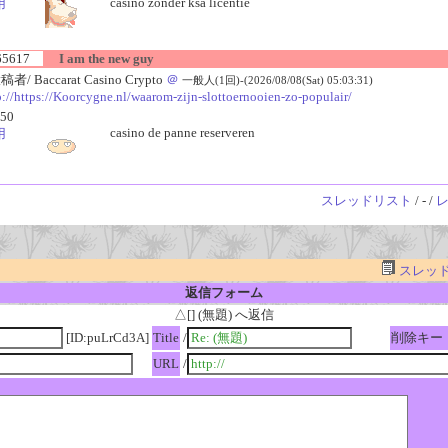
casino zonder ksa licentie
用
65617
I am the new guy
者/ Baccarat Casino Crypto
＠
一般人(1回)-(2026/08/08(Sat) 05:03:31)
p://https://Koorcygne.nl/waarom-zijn-slottoernooien-zo-populair/
50
casino de panne reserveren
用
スレッドリスト
/ - /
スレッ
返信フォーム
△[] (無題) へ返信
[ID:puLrCd3A]
Title
/
削除キー
URL
/