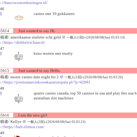
p://franciscustotdenringen.nl/
46
casino met 10 gokkasten
用
65614
Just wanted to say Hi.
者/ amerikaanse roulette echt geld
＠
一般人(1回)-(2026/08/08(Sat) 05:03:14)
p://https://dubbeleschaar.nl/
47
keno storten met trustly
用
65615
Just wanted to say Hello.
者/ monte casino date night for 2
＠
一般人(1回)-(2026/08/08(Sat) 05:03:20)
p://https://jowitamarcinkowskanaturopata.pl/?p=42691
48
quatro casino canada, top 50 casinos in usa and play free usa bi
用
australian slot machines
65616
I am the new girl
稿者/ Kellye
＠
一般人(2回)-(2026/08/08(Sat) 05:03:23)
p://https://hub.elitrust.com/
49