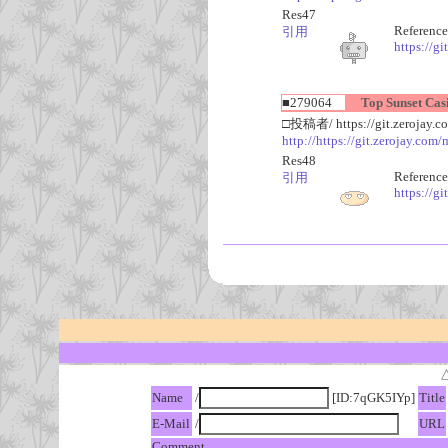
Res47
Reference
引用
https://gi
■279064
Top Sunset Casi
□投稿者/ https://git.zerojay.co
http://https://git.zerojay.com/
Res48
Reference
引用
https://gi
Name
/
[ID:7qGK5IYp]
Title
E-Mail
/
URL
Comment