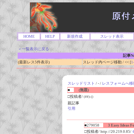
HOME
HELP
新規作成
スレッド表示
＜一覧表示に戻る
記事No
(最新レス5件表示)
スレッド内ページ移動 / << [
1
スレッドリスト
/ - /
レスフォームへ移
■
(無題)
□投稿者/
(##)-()
親記事
引用
■279058
3 Easy Ideas Fo
□投稿者/ http://20.219.0.85/