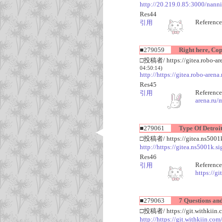
http://20.219.0.85:3000/nanni
Res44
Reference
引用
■279059
Right here, Copy
□投稿者/ https://gitea.robo-are
04:50:14)
http://https://gitea.robo-arena
Res45
Reference
引用
arena.ru/m
■279061
Type Of Detroit
□投稿者/ https://gitea.ns5001
http://https://gitea.ns5001k.s
Res46
Reference
引用
https://g
■279063
7 Questions and 
□投稿者/ https://git.withkiin
http://https://git.withkiin.com