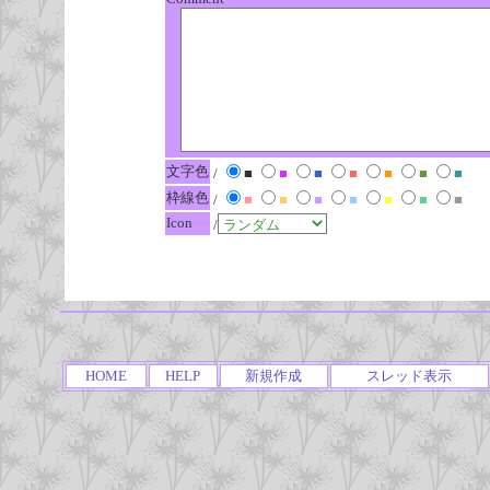
文字色
/
■
■
■
■
■
■
■
枠線色
/
■
■
■
■
■
■
■
Icon
/
HOME
HELP
新規作成
スレッド表示